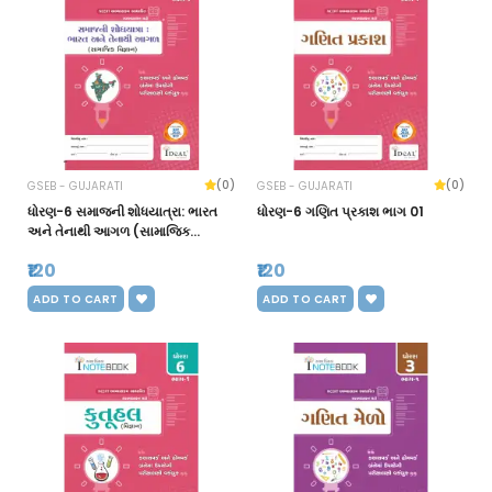
(0)
(0)
GSEB - GUJARATI
GSEB - GUJARATI
ધોરણ-6 સમાજની શોધયાત્રા: ભારત
ધોરણ-6 ગણિત પ્રકાશ ભાગ 01
અને તેનાથી આગળ (સામાજિક
વિજ્ઞાન) ભાગ 01
₹120
₹120
ADD TO CART
ADD TO CART