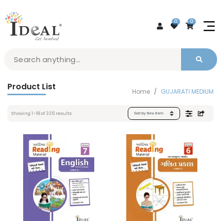
0
0
Product List
Home
GUJARATI MEDIUM
Showing
1
–
18
of
335
results