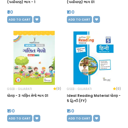
(પર્યાવરણ) ભાગ - 1
(પર્યાવરણ) ભાગ 01
₹80
₹100
ADD TO CART
ADD TO CART
(0)
(0)
GSEB - GUJARATI
GSEB - GUJARATI
ધોરણ - 3 ગણિત મેળો ભાગ 01
Ideal Reading Material ધોરણ -
5 હિન્દી (FY)
₹190
₹150
ADD TO CART
ADD TO CART