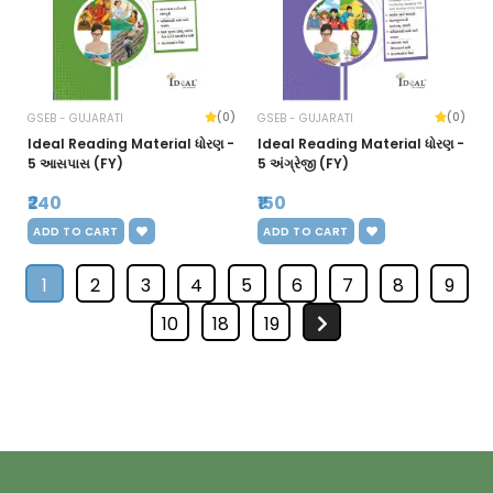
(0)
(0)
GSEB - GUJARATI
GSEB - GUJARATI
Ideal Reading Material ધોરણ -
Ideal Reading Material ધોરણ -
5 આસપાસ (FY)
5 અંગ્રેજી (FY)
₹240
₹150
ADD TO CART
ADD TO CART
1
2
3
4
5
6
7
8
9
10
18
19