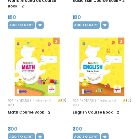
World Around Us Course
Basic Skill Course Book - 2
Book - 2
₹180
₹180
ADD TO CART
ADD TO CART
(0)
(0)
FOR 4+ YEARS ( 4 વર્ષના બાળકો
FOR 4+ YEARS ( 4 વર્ષના બાળકો
માટે)
માટે)
Math Course Book - 2
English Course Book - 2
₹300
₹300
ADD TO CART
ADD TO CART