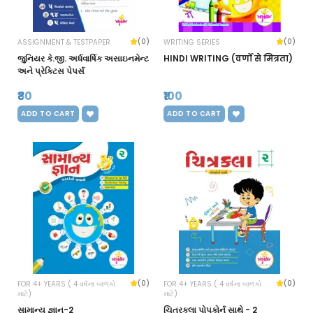
(0)
(0)
ASSIGNMENT & TESTPAPER
WRITING SERIES
જુનિયર કે.જી. અર્ધવાર્ષિક અસાઇનમેન્ટ
HINDI WRITING (वर्णों से मित्रता)
અને પ્રેક્ટિસ પેપર્સ
₹80
₹100
ADD TO CART
ADD TO CART
(0)
(0)
FOR 4+ YEARS ( 4 વર્ષના બાળકો
FOR 4+ YEARS ( 4 વર્ષના બાળકો
માટે)
માટે)
સામાન્ય જ્ઞાન-2
ચિત્રકલા પોપકોર્ન સાથે - 2