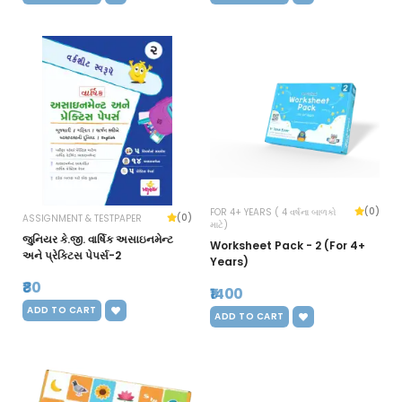
(0)
FOR 4+ YEARS ( 4 વર્ષના બાળકો
(0)
ASSIGNMENT & TESTPAPER
માટે)
જુનિયર કે.જી. વાર્ષિક અસાઇનમેન્ટ
Worksheet Pack - 2 (For 4+
અને પ્રેક્ટિસ પેપર્સ-2
Years)
₹80
₹1400
ADD TO CART
ADD TO CART