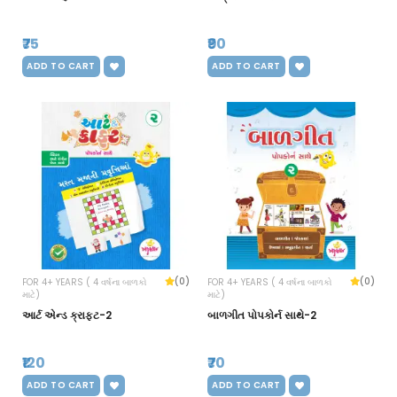
₹75
₹90
ADD TO CART
ADD TO CART
(0)
(0)
FOR 4+ YEARS ( 4 વર્ષના બાળકો
FOR 4+ YEARS ( 4 વર્ષના બાળકો
માટે)
માટે)
આર્ટ એન્ડ ક્રાફ્ટ-2
બાળગીત પોપકોર્ન સાથે-2
₹120
₹70
ADD TO CART
ADD TO CART