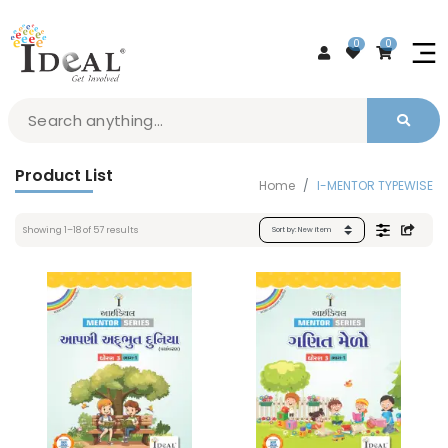
0
0
Product List
Home
I-MENTOR TYPEWISE
Showing
1
–
18
of
57
results