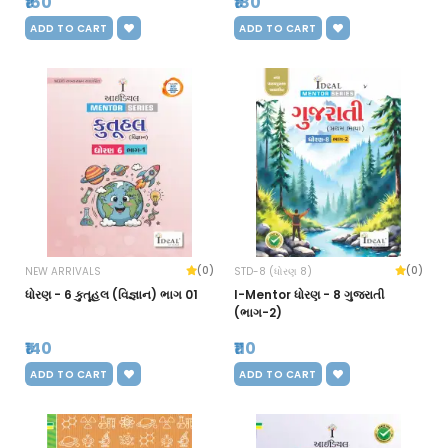
₹160
₹180
ADD TO CART
ADD TO CART
(0)
(0)
NEW ARRIVALS
STD-8 (ધોરણ 8)
ધોરણ - 6 કુતૂહલ (વિજ્ઞાન) ભાગ 01
I-Mentor ધોરણ - 8 ગુજરાતી
(ભાગ-2)
₹140
₹110
ADD TO CART
ADD TO CART